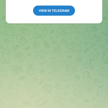
👩🏻‍💻Полезные ссылки:
➖ in4.bz/
VIEW IN TELEGRAM
➖ https://t.me/in4bz
➖ twitter.com/bz_in4
➖ https://t.me/in4news
🔞 t.me/in4bo