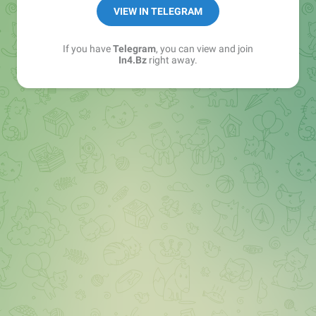
➖ in4.bz/
VIEW IN TELEGRAM
➖ https://t.me/in4bz
➖ twitter.com/bz_in4
If you have
Telegram
, you can view and join
➖ https://t.me/in4news
In4.Bz
right away.
🔞 t.me/in4bo