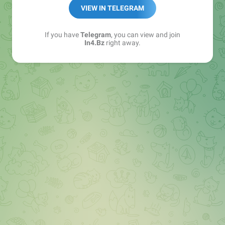
➖ in4.bz/
VIEW IN TELEGRAM
➖ https://t.me/in4bz
➖ twitter.com/bz_in4
If you have
Telegram
, you can view and join
➖ https://t.me/in4news
In4.Bz
right away.
🔞 t.me/in4bo