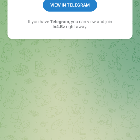
➖ in4.bz/
VIEW IN TELEGRAM
➖ https://t.me/in4bz
➖ twitter.com/bz_in4
If you have
Telegram
, you can view and join
➖ https://t.me/in4news
In4.Bz
right away.
🔞 t.me/in4bo