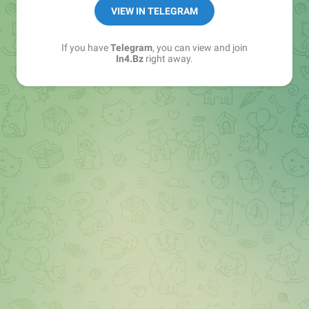
➖ in4.bz/
VIEW IN TELEGRAM
➖ https://t.me/in4bz
➖ twitter.com/bz_in4
If you have
Telegram
, you can view and join
➖ https://t.me/in4news
In4.Bz
right away.
🔞 t.me/in4bo