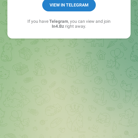
➖ in4.bz/
VIEW IN TELEGRAM
➖ https://t.me/in4bz
➖ twitter.com/bz_in4
If you have
Telegram
, you can view and join
➖ https://t.me/in4news
In4.Bz
right away.
🔞 t.me/in4bo