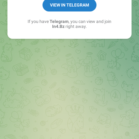
➖ in4.bz/
VIEW IN TELEGRAM
➖ https://t.me/in4bz
➖ twitter.com/bz_in4
If you have
Telegram
, you can view and join
➖ https://t.me/in4news
In4.Bz
right away.
🔞 t.me/in4bo