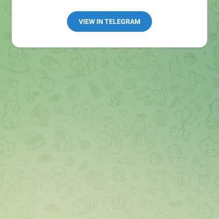
👩🏻‍💻Полезные ссылки:
➖ in4.bz/
VIEW IN TELEGRAM
➖ https://t.me/in4bz
➖ twitter.com/bz_in4
➖ https://t.me/in4news
🔞 t.me/in4bo