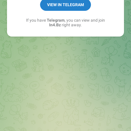
➖ in4.bz/
VIEW IN TELEGRAM
➖ https://t.me/in4bz
➖ twitter.com/bz_in4
If you have
Telegram
, you can view and join
➖ https://t.me/in4news
In4.Bz
right away.
🔞 t.me/in4bo