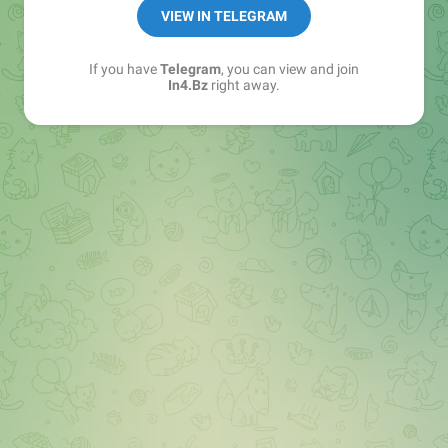
➖ in4.bz/
VIEW IN TELEGRAM
➖ https://t.me/in4bz
➖ twitter.com/bz_in4
If you have
Telegram
, you can view and join
➖ https://t.me/in4news
In4.Bz
right away.
🔞 t.me/in4bo