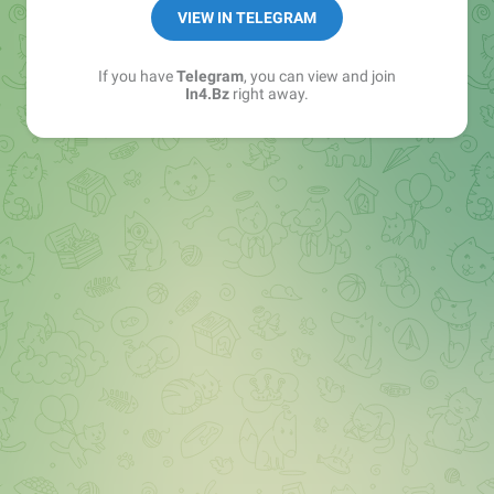
➖ in4.bz/
VIEW IN TELEGRAM
➖ https://t.me/in4bz
➖ twitter.com/bz_in4
If you have
Telegram
, you can view and join
➖ https://t.me/in4news
In4.Bz
right away.
🔞 t.me/in4bo