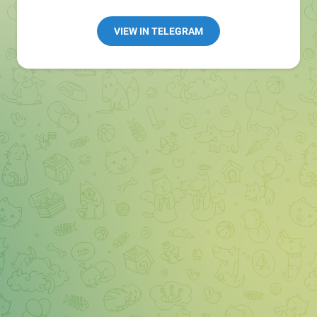
👩🏻‍💻Полезные ссылки:
➖ in4.bz/
VIEW IN TELEGRAM
➖ https://t.me/in4bz
➖ twitter.com/bz_in4
➖ https://t.me/in4news
🔞 t.me/in4bo