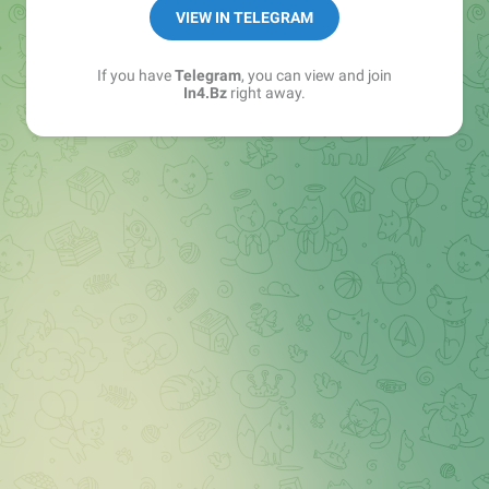
➖ in4.bz/
VIEW IN TELEGRAM
➖ https://t.me/in4bz
➖ twitter.com/bz_in4
If you have
Telegram
, you can view and join
➖ https://t.me/in4news
In4.Bz
right away.
🔞 t.me/in4bo