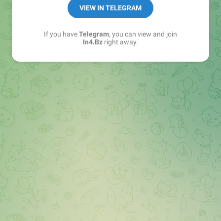
➖ in4.bz/
VIEW IN TELEGRAM
➖ https://t.me/in4bz
➖ twitter.com/bz_in4
If you have
Telegram
, you can view and join
➖ https://t.me/in4news
In4.Bz
right away.
🔞 t.me/in4bo