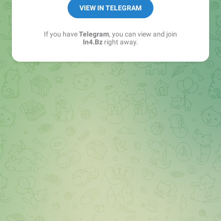
➖ in4.bz/
VIEW IN TELEGRAM
➖ https://t.me/in4bz
➖ twitter.com/bz_in4
If you have
Telegram
, you can view and join
➖ https://t.me/in4news
In4.Bz
right away.
🔞 t.me/in4bo