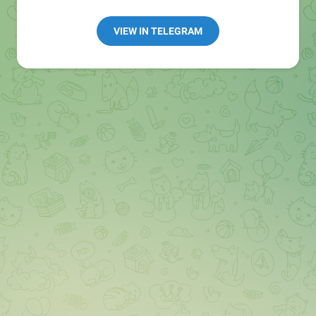
👩🏻‍💻Полезные ссылки:
➖ in4.bz/
VIEW IN TELEGRAM
➖ https://t.me/in4bz
➖ twitter.com/bz_in4
➖ https://t.me/in4news
🔞 t.me/in4bo