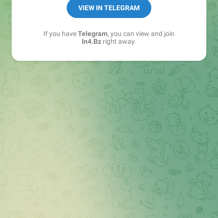
➖ in4.bz/
VIEW IN TELEGRAM
➖ https://t.me/in4bz
➖ twitter.com/bz_in4
If you have
Telegram
, you can view and join
➖ https://t.me/in4news
In4.Bz
right away.
🔞 t.me/in4bo