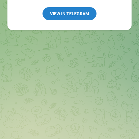
👩🏻‍💻Полезные ссылки:
➖ in4.bz/
VIEW IN TELEGRAM
➖ https://t.me/in4bz
➖ twitter.com/bz_in4
➖ https://t.me/in4news
🔞 t.me/in4bo