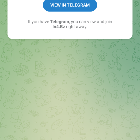
➖ in4.bz/
VIEW IN TELEGRAM
➖ https://t.me/in4bz
➖ twitter.com/bz_in4
If you have
Telegram
, you can view and join
➖ https://t.me/in4news
In4.Bz
right away.
🔞 t.me/in4bo