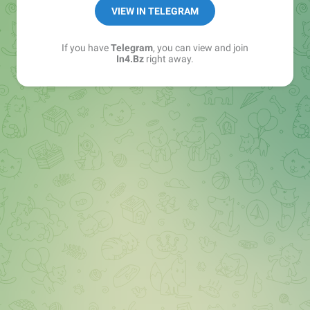
➖ in4.bz/
VIEW IN TELEGRAM
➖ https://t.me/in4bz
➖ twitter.com/bz_in4
If you have
Telegram
, you can view and join
➖ https://t.me/in4news
In4.Bz
right away.
🔞 t.me/in4bo