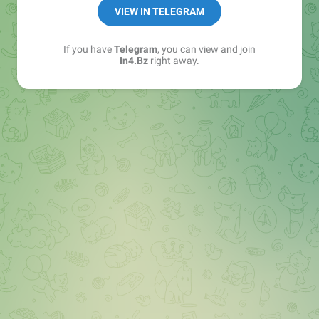
➖ in4.bz/
VIEW IN TELEGRAM
➖ https://t.me/in4bz
➖ twitter.com/bz_in4
If you have
Telegram
, you can view and join
➖ https://t.me/in4news
In4.Bz
right away.
🔞 t.me/in4bo