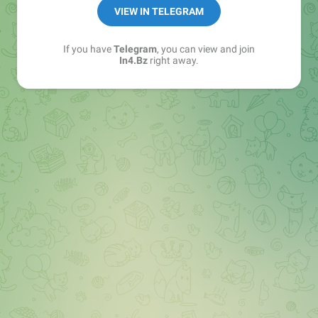
➖ in4.bz/
VIEW IN TELEGRAM
➖ https://t.me/in4bz
➖ twitter.com/bz_in4
If you have
Telegram
, you can view and join
➖ https://t.me/in4news
In4.Bz
right away.
🔞 t.me/in4bo