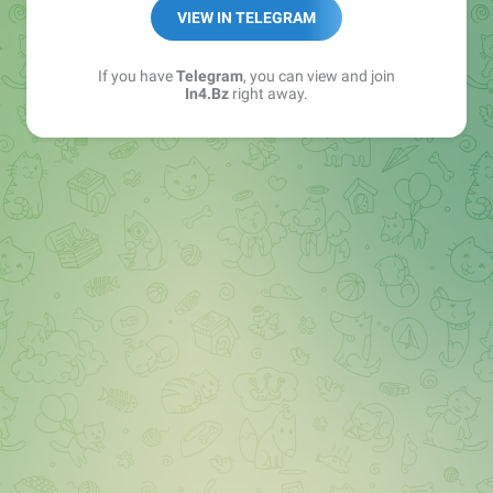
➖ in4.bz/
VIEW IN TELEGRAM
➖ https://t.me/in4bz
➖ twitter.com/bz_in4
If you have
Telegram
, you can view and join
➖ https://t.me/in4news
In4.Bz
right away.
🔞 t.me/in4bo