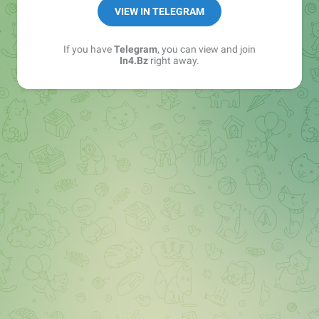
➖ in4.bz/
VIEW IN TELEGRAM
➖ https://t.me/in4bz
➖ twitter.com/bz_in4
If you have
Telegram
, you can view and join
➖ https://t.me/in4news
In4.Bz
right away.
🔞 t.me/in4bo