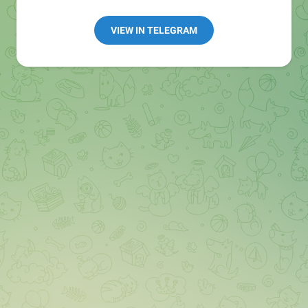
👩🏻‍💻Полезные ссылки:
➖ in4.bz/
VIEW IN TELEGRAM
➖ https://t.me/in4bz
➖ twitter.com/bz_in4
➖ https://t.me/in4news
🔞 t.me/in4bo