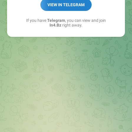
➖ in4.bz/
VIEW IN TELEGRAM
➖ https://t.me/in4bz
➖ twitter.com/bz_in4
If you have
Telegram
, you can view and join
➖ https://t.me/in4news
In4.Bz
right away.
🔞 t.me/in4bo