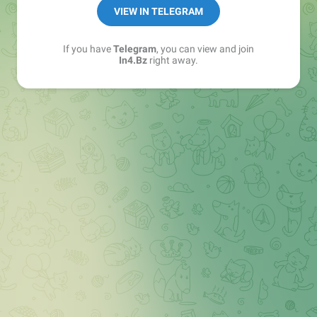
➖ in4.bz/
VIEW IN TELEGRAM
➖ https://t.me/in4bz
➖ twitter.com/bz_in4
If you have
Telegram
, you can view and join
➖ https://t.me/in4news
In4.Bz
right away.
🔞 t.me/in4bo