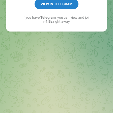
➖ in4.bz/
VIEW IN TELEGRAM
➖ https://t.me/in4bz
➖ twitter.com/bz_in4
If you have
Telegram
, you can view and join
➖ https://t.me/in4news
In4.Bz
right away.
🔞 t.me/in4bo