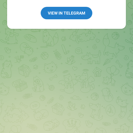
👩🏻‍💻Полезные ссылки:
➖ in4.bz/
VIEW IN TELEGRAM
➖ https://t.me/in4bz
➖ twitter.com/bz_in4
➖ https://t.me/in4news
🔞 t.me/in4bo