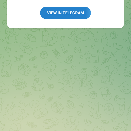
👩🏻‍💻Полезные ссылки:
➖ in4.bz/
VIEW IN TELEGRAM
➖ https://t.me/in4bz
➖ twitter.com/bz_in4
➖ https://t.me/in4news
🔞 t.me/in4bo