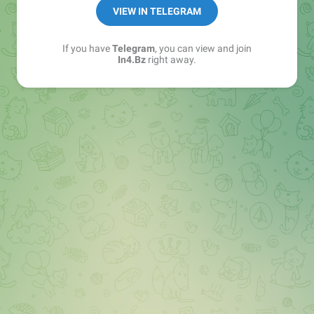
➖ in4.bz/
VIEW IN TELEGRAM
➖ https://t.me/in4bz
➖ twitter.com/bz_in4
If you have
Telegram
, you can view and join
➖ https://t.me/in4news
In4.Bz
right away.
🔞 t.me/in4bo