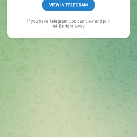
➖ in4.bz/
VIEW IN TELEGRAM
➖ https://t.me/in4bz
➖ twitter.com/bz_in4
If you have
Telegram
, you can view and join
➖ https://t.me/in4news
In4.Bz
right away.
🔞 t.me/in4bo