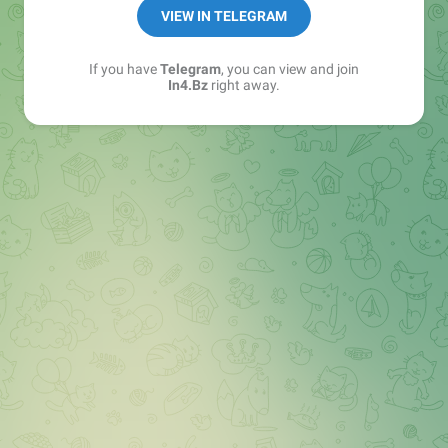
➖ in4.bz/
VIEW IN TELEGRAM
➖ https://t.me/in4bz
➖ twitter.com/bz_in4
If you have
Telegram
, you can view and join
➖ https://t.me/in4news
In4.Bz
right away.
🔞 t.me/in4bo