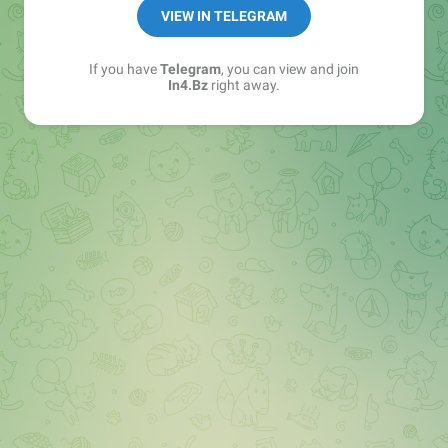
➖ in4.bz/
VIEW IN TELEGRAM
➖ https://t.me/in4bz
➖ twitter.com/bz_in4
If you have
Telegram
, you can view and join
➖ https://t.me/in4news
In4.Bz
right away.
🔞 t.me/in4bo