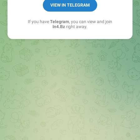
➖ in4.bz/
VIEW IN TELEGRAM
➖ https://t.me/in4bz
➖ twitter.com/bz_in4
If you have
Telegram
, you can view and join
➖ https://t.me/in4news
In4.Bz
right away.
🔞 t.me/in4bo