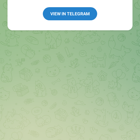
👩🏻‍💻Полезные ссылки:
➖ in4.bz/
VIEW IN TELEGRAM
➖ https://t.me/in4bz
➖ twitter.com/bz_in4
➖ https://t.me/in4news
🔞 t.me/in4bo