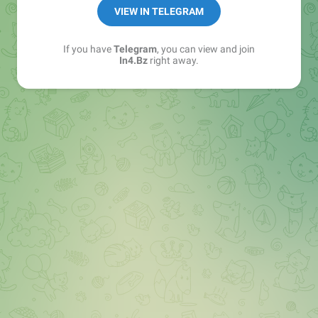
➖ in4.bz/
VIEW IN TELEGRAM
➖ https://t.me/in4bz
➖ twitter.com/bz_in4
If you have
Telegram
, you can view and join
➖ https://t.me/in4news
In4.Bz
right away.
🔞 t.me/in4bo