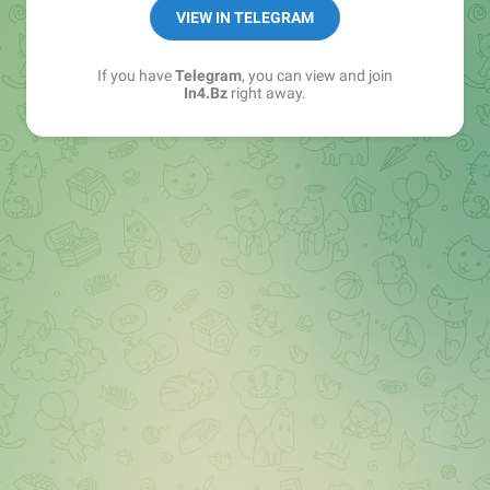
➖ in4.bz/
VIEW IN TELEGRAM
➖ https://t.me/in4bz
➖ twitter.com/bz_in4
If you have
Telegram
, you can view and join
➖ https://t.me/in4news
In4.Bz
right away.
🔞 t.me/in4bo