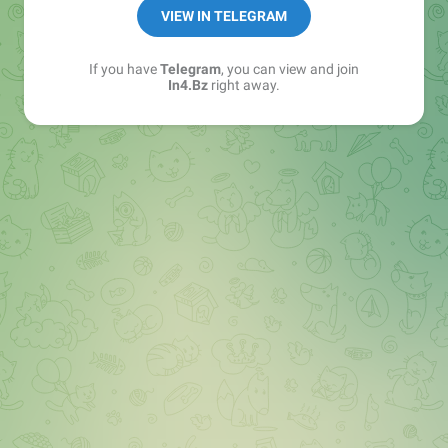
➖ in4.bz/
VIEW IN TELEGRAM
➖ https://t.me/in4bz
➖ twitter.com/bz_in4
If you have
Telegram
, you can view and join
➖ https://t.me/in4news
In4.Bz
right away.
🔞 t.me/in4bo