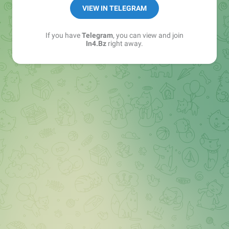
➖ in4.bz/
VIEW IN TELEGRAM
➖ https://t.me/in4bz
➖ twitter.com/bz_in4
If you have
Telegram
, you can view and join
➖ https://t.me/in4news
In4.Bz
right away.
🔞 t.me/in4bo