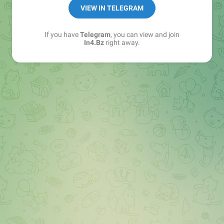
➖ in4.bz/
VIEW IN TELEGRAM
➖ https://t.me/in4bz
➖ twitter.com/bz_in4
If you have
Telegram
, you can view and join
➖ https://t.me/in4news
In4.Bz
right away.
🔞 t.me/in4bo