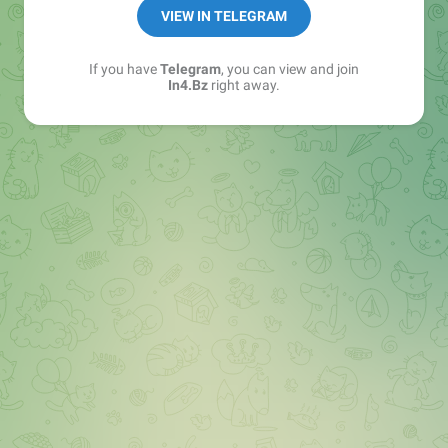
➖ in4.bz/
VIEW IN TELEGRAM
➖ https://t.me/in4bz
➖ twitter.com/bz_in4
If you have
Telegram
, you can view and join
➖ https://t.me/in4news
In4.Bz
right away.
🔞 t.me/in4bo