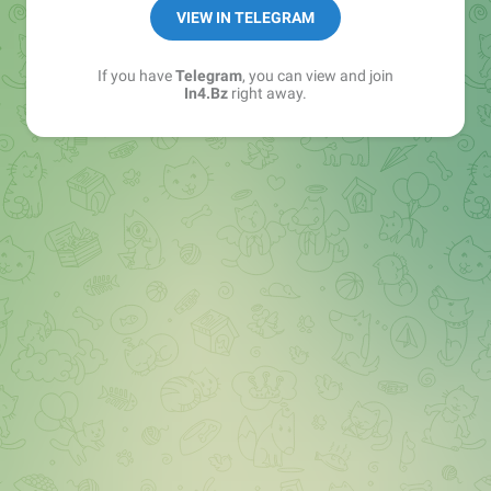
➖ in4.bz/
VIEW IN TELEGRAM
➖ https://t.me/in4bz
➖ twitter.com/bz_in4
If you have
Telegram
, you can view and join
➖ https://t.me/in4news
In4.Bz
right away.
🔞 t.me/in4bo