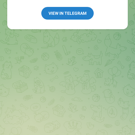
👩🏻‍💻Полезные ссылки:
➖ in4.bz/
VIEW IN TELEGRAM
➖ https://t.me/in4bz
➖ twitter.com/bz_in4
➖ https://t.me/in4news
🔞 t.me/in4bo