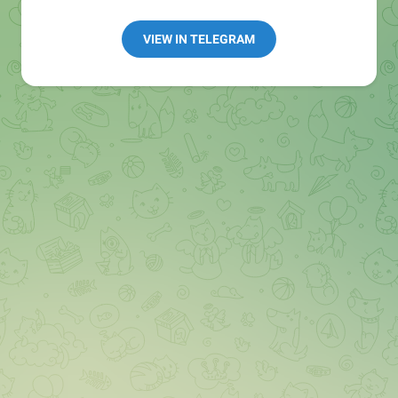
👩🏻‍💻Полезные ссылки:
➖ in4.bz/
VIEW IN TELEGRAM
➖ https://t.me/in4bz
➖ twitter.com/bz_in4
➖ https://t.me/in4news
🔞 t.me/in4bo