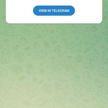
👩🏻‍💻Полезные ссылки:
➖ in4.bz/
VIEW IN TELEGRAM
➖ https://t.me/in4bz
➖ twitter.com/bz_in4
➖ https://t.me/in4news
🔞 t.me/in4bo