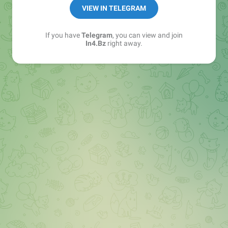
➖ in4.bz/
VIEW IN TELEGRAM
➖ https://t.me/in4bz
➖ twitter.com/bz_in4
If you have
Telegram
, you can view and join
➖ https://t.me/in4news
In4.Bz
right away.
🔞 t.me/in4bo