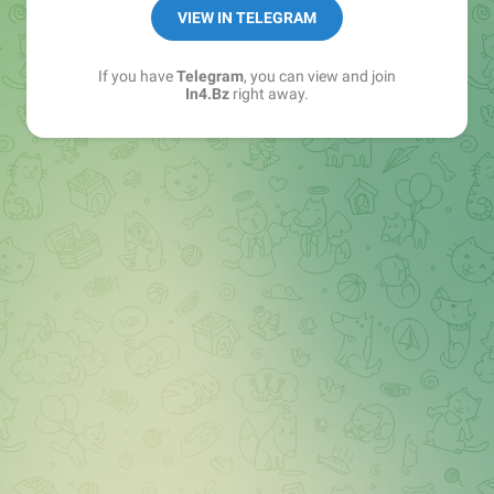
➖ in4.bz/
VIEW IN TELEGRAM
➖ https://t.me/in4bz
➖ twitter.com/bz_in4
If you have
Telegram
, you can view and join
➖ https://t.me/in4news
In4.Bz
right away.
🔞 t.me/in4bo