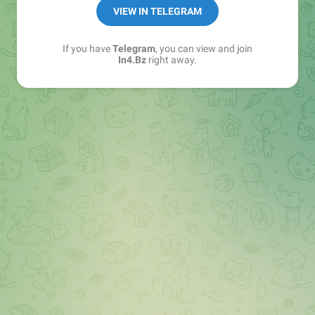
➖ in4.bz/
VIEW IN TELEGRAM
➖ https://t.me/in4bz
➖ twitter.com/bz_in4
If you have
Telegram
, you can view and join
➖ https://t.me/in4news
In4.Bz
right away.
🔞 t.me/in4bo