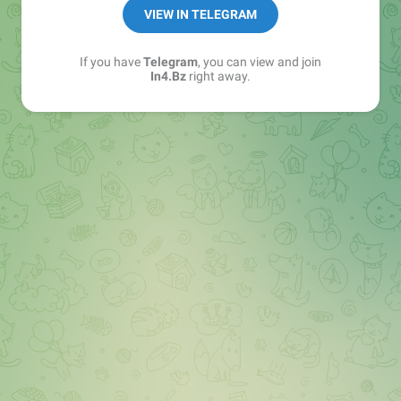
➖ in4.bz/
VIEW IN TELEGRAM
➖ https://t.me/in4bz
➖ twitter.com/bz_in4
If you have
Telegram
, you can view and join
➖ https://t.me/in4news
In4.Bz
right away.
🔞 t.me/in4bo